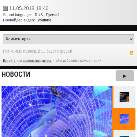
11.05.2018
18:46
Sound language:
RUS - Русский
Провайдер видео:
youtube
Нет комментариев. Ваш будет первым!
Войдите
или
зарегистрируйтесь
чтобы добавлять комментарии
НОВОСТИ
▶