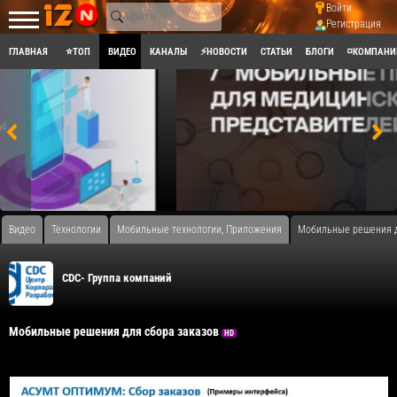
Войти
Регистрация
ГЛАВНАЯ
⭐ТОП
ВИДЕО
КАНАЛЫ
⚡НОВОСТИ
СТАТЬИ
БЛОГИ
◽КОМПАНИ
Видео
Технологии
Мобильные технологии, Приложения
Мобильные решения д
CDC- Группа компаний
Мобильные решения для сбора заказов
HD