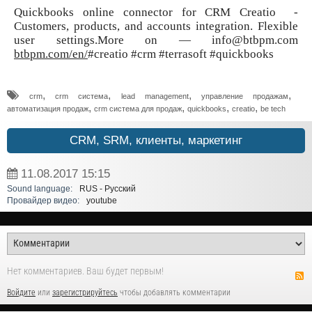
Quickbooks online connector for CRM Creatio -
Customers, products, and accounts integration. Flexible
user settings.More on — info@btbpm.com
btbpm.com/en/
#creatio #crm #terrasoft #quickbooks
,
,
,
,
crm
crm система
lead management
управление продажам
,
,
,
,
автоматизация продаж
crm система для продаж
quickbooks
creatio
be tech
CRM, SRM, клиенты, маркетинг
11.08.2017
15:15
Sound language:
RUS - Русский
Провайдер видео:
youtube
Нет комментариев. Ваш будет первым!
Войдите
или
зарегистрируйтесь
чтобы добавлять комментарии