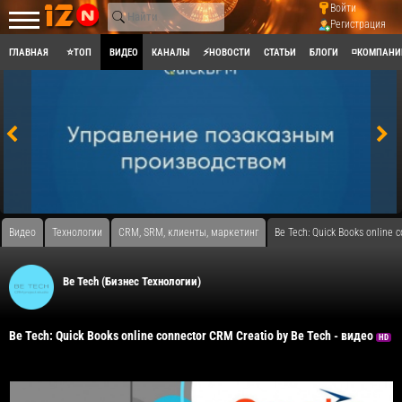
Войти
Регистрация
ГЛАВНАЯ
⭐ТОП
ВИДЕО
КАНАЛЫ
⚡НОВОСТИ
СТАТЬИ
БЛОГИ
◽КОМПАНИ
Видео
Технологии
CRM, SRM, клиенты, маркетинг
Be Tech: Quick Books online 
Be Tech (Бизнес Технологии)
Be Tech: Quick Books online connector CRM Creatio by Be Tech - видео
HD