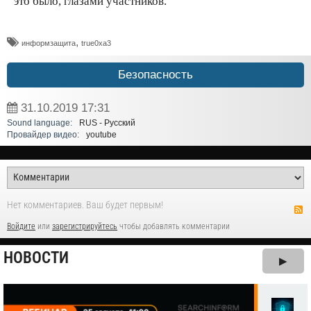
это было, глазами участников.
,
информзащита
true0xa3
Безопасность
31.10.2019
17:31
Sound language:
RUS - Русский
Провайдер видео:
youtube
Нет комментариев. Ваш будет первым!
Войдите
или
зарегистрируйтесь
чтобы добавлять комментарии
НОВОСТИ
▶