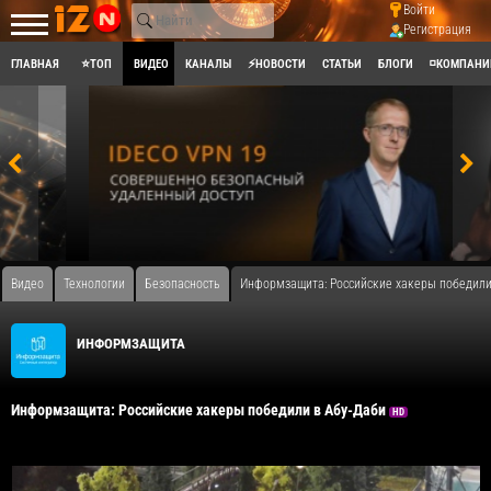
Войти
Регистрация
ГЛАВНАЯ
⭐ТОП
ВИДЕО
КАНАЛЫ
⚡НОВОСТИ
СТАТЬИ
БЛОГИ
◽КОМПАНИ
Видео
Технологии
Безопасность
Информзащита: Российские хакеры победили
ИНФОРМЗАЩИТА
Информзащита: Российские хакеры победили в Абу-Даби
HD