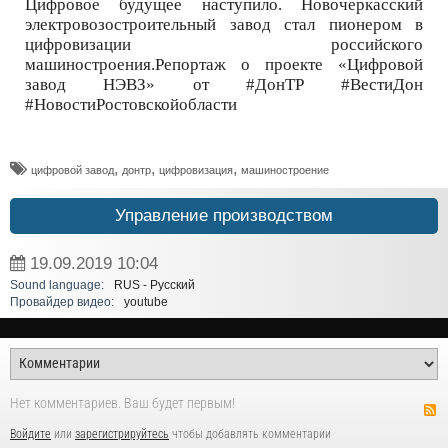
Цифровое будущее наступило. Новочеркасский
электровозостроительный завод стал пионером в
цифровизации российского
машиностроения.Репортаж о проекте «Цифровой
завод НЭВЗ» от #ДонТР #ВестиДон
#НовостиРостовскойобласти
,
,
,
цифровой завод
донтр
цифровизация
машиностроение
Управление производством
19.09.2019
10:04
Sound language:
RUS - Русский
Провайдер видео:
youtube
Нет комментариев. Ваш будет первым!
Войдите
или
зарегистрируйтесь
чтобы добавлять комментарии