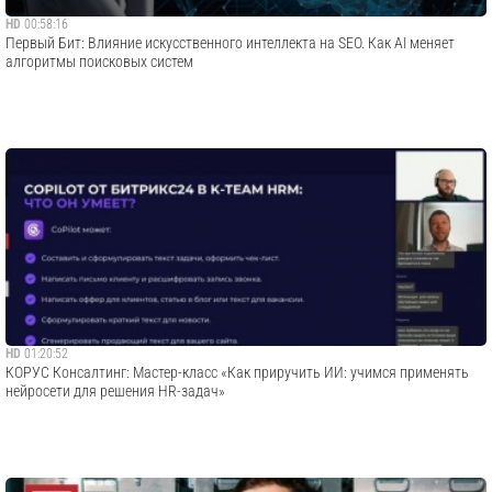
HD
00:58:16
Первый Бит: Влияние искусственного интеллекта на SEO. Как AI меняет
алгоритмы поисковых систем
HD
01:20:52
​КОРУС Консалтинг: Мастер-класс «Как приручить ИИ: учимся применять
нейросети для решения HR-задач»