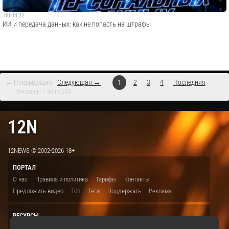
00:04:22
ИИ и передача данных: как не попасть на штрафы
← Предыдущая
Следующая →
1
2
3
4
Последняя
Показаны 1-30 из 243
12N
12NEWS © 2002-2026 18+
ПОРТАЛ
О нас
Правила и политика
Тарифы
Контакты
Предложить видео
Топ
Теги
Поддержать
Реклама
РЕСУРСЫ
ITBION.RU
12N.RU
EDU.12N
SMART.12N
12NEWS.RU