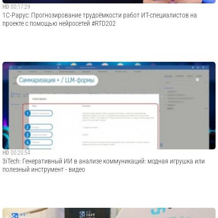
HD
00:17:29
1С-Рарус: Прогнозирование трудоёмкости работ ИT-специалистов на
проекте с помощью нейросетей #RTD202
HD
00:20:54
3iTech: Генеративный ИИ в анализе коммуникаций: модная игрушка или
полезный инструмент - видео