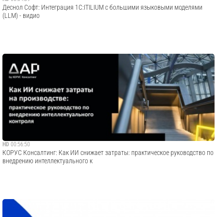
Деснол Со​фт: Интеграция 1С:ITILIUM с большими языковыми моделями
(LLM) - видио
HD
00:56:50
​КОРУС Консалтинг: Как ИИ снижает затраты: практическое руководство по
внедрению интеллектуального к