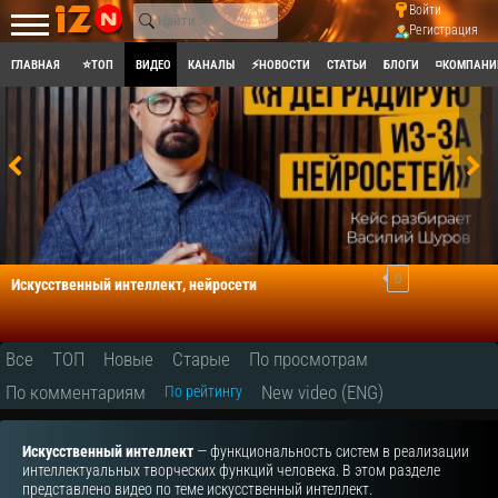
Войти
Регистрация
ГЛАВНАЯ
⭐ТОП
ВИДЕО
КАНАЛЫ
⚡НОВОСТИ
СТАТЬИ
БЛОГИ
◽КОМПАНИ
0
Искусственный интеллект, нейросети
Все
ТОП
Новые
Старые
По просмотрам
По комментариям
New video (ENG)
По рейтингу
Искусственный интеллект
— функциональность систем в реализации
интеллектуальных творческих функций человека. В этом разделе
представлено видео по теме искусственный интеллект.