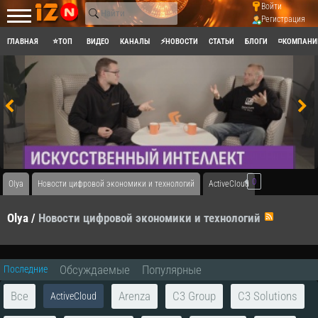
Войти
Регистрация
ГЛАВНАЯ
⭐ТОП
ВИДЕО
КАНАЛЫ
⚡НОВОСТИ
СТАТЬИ
БЛОГИ
◽КОМПАНИ
0
Olya
Новости цифровой экономики и технологий
ActiveCloud
Olya
/
Новости цифровой экономики и технологий
RSS
Обсуждаемые
Популярные
Последние
Все
Arenza
C3 Group
C3 Solutions
ActiveCloud