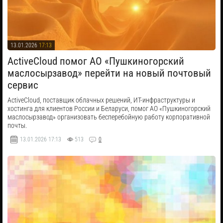
13.01.2026
17:13
​ActiveCloud помог АО «Пушкиногорский
маслосырзавод» перейти на новый почтовый
сервис
ActiveCloud, поставщик облачных решений, ИТ-инфраструктуры и
хостинга для клиентов России и Беларуси, помог АО «Пушкиногорский
маслосырзавод» организовать бесперебойную работу корпоративной
почты.
13.01.2026
17:13
513
0