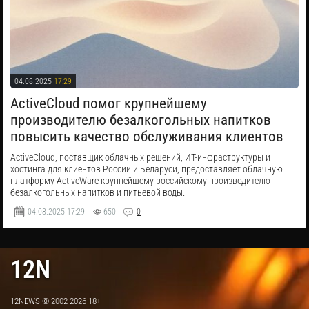
04.08.2025
17:29
​ActiveCloud помог крупнейшему
производителю безалкогольных напитков
повысить качество обслуживания клиентов
ActiveCloud, поставщик облачных решений, ИТ-инфраструктуры и
хостинга для клиентов России и Беларуси, предоставляет облачную
платформу ActiveWare крупнейшему российскому производителю
безалкогольных напитков и питьевой воды.
04.08.2025
17:29
650
0
12N
12NEWS © 2002-2026 18+