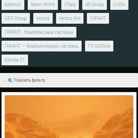
eXpress
Ideas World
ITKey
IW Group
LUIS+
UDV Group
Ventra
Ventra Go!
ГИГАНТ
ГИГАНТ - Комплексные системы
ГИГАНТ — Компьютерные системы
ГК Softline
Школа 21
Показать фильтр