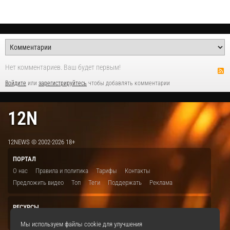
Нет комментариев. Ваш будет первым!
Войдите
или
зарегистрируйтесь
чтобы добавлять комментарии
12N
12NEWS © 2002-2026 18+
ПОРТАЛ
О нас
Правила и политика
Тарифы
Контакты
Предложить видео
Топ
Теги
Поддержать
Реклама
РЕСУРСЫ
ITBION.RU
12N.RU
EDU.12N
SMART.12N
12NEWS.RU
Мы используем файлы cookie для улучшения