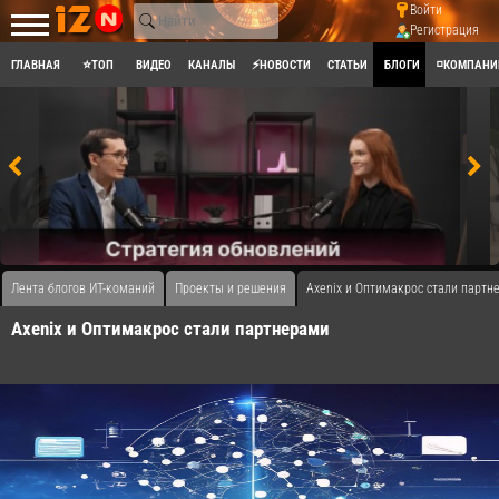
Войти
Регистрация
ГЛАВНАЯ
⭐ТОП
ВИДЕО
КАНАЛЫ
⚡НОВОСТИ
СТАТЬИ
БЛОГИ
◽КОМПАНИ
Лента блогов ИТ-команий
Проекты и решения
Axenix и Оптимакрос стали партн
Axenix и Оптимакрос стали партнерами