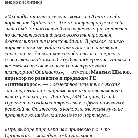
видов аналитики.
«Мы рады приветствовать коллег из Axenix среди
партнеров Optimacros. Axenix концентрирует в себе
значимый и многолетний опыт реализации проектов
по автоматизации финансового планирования,
бюджетирования и консолидации. В рамках нашего
партнерства мы видим потенциал значительной
синергии, когда высокие стандарты и экспертиза
консалтинговой команды будут поддержаны гибким и
надежным технологическим инструментом –
платформой Optimacros», —
отметил
Максим Шилов,
директор по развитию и продажам ГК
«Оптимакрос».
—
Совместное развитие с Axenix
запланировано по направлениям импортозамещения
таких решений, как Anaplan, IBM Cognos, Oracle
H
yperion, и создания отраслевых и функциональных
решений на Optimacros, в которые вложены лучшие
практики команды нашего нового партнера».
«При выборе партнера нас привлекло то, что
Optimacros — молодая, амбициозная и