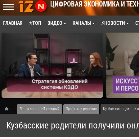
ЦИФРОВАЯ ЭКОНОМИКА И ТЕХ
ГЛАВНАЯ
⭐ТОП
ВИДЕО
КАНАЛЫ
⚡НОВОСТИ
С
Лента блогов ИТ-команий
Проекты и решения
Кузбасские родители 
Кузбасские родители получили он