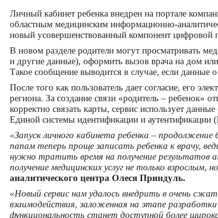
Личный кабинет ребенка внедрен на портале комп
областным медицинским информационно-аналитичес
новый усовершенствованный компонент цифровой п
В новом разделе родители могут просматривать мед
и другие данные), оформить вызов врача на дом или
Такое сообщение выводится в случае, если данные о 
После того как пользователь дает согласие, его эл
региона. За создание связи «родитель – ребенок» 
корректно связать карты, сервис использует данны
Единой системы идентификации и аутентификации 
«Запуск личного кабинета ребенка – продолжение
папам теперь проще записать ребенка к врачу, ве
нужно тратить время на получение результатов а
получение медицинских услуг не только взрослым, н
аналитического центра Олеся Приндуль.
«Новый сервис нам удалось внедрить в очень сжа
взаимодействия, заложенная на этапе разработки 
функциональность станет доступной более широко