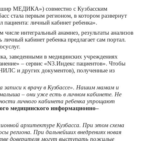
«Ташир МЕДИКА») совместно с Кузбасским
сс стала первым регионом, в котором развернут
пациента: личный кабинет ребенка».
м числе интегральный анамнез, результаты анализов
ь личный кабинет ребенка предлагает сам портал.
осуслуг.
бенка, заведенными в медицинских учреждениях
ранение» – сервис «N3.Индекс пациентов». Чтобы
 СНИЛС и других документов), полученные из
 записи к врачу в Кузбассе». Нашим мамам и
малыша – они уже есть в личном кабинете. Не
жности личного кабинета ребенка упрощают
ного медицинского информационно–
ионной архитектуре Кузбасса. При этом схема
сы региона. При дальнейших внедрениях новая
естве доверителя могут выступать пожилые