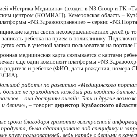
анией «Нетрика Медицина» (входит в N3.Group и ГК 
ким центром (КОМИАЦ). Кемеровская область – Кузба
латформы «N3.Здравоохранение» – сервис «N3.Портал 
ицинские карты своих несовершеннолетних детей (в то
 записать ребенка на прием в поликлинику. Подключит
детях есть в учетной записи пользователя на портале Г
ектронная медицинская карта связывается с картами ре
отвечает еще один компонент платформы «N3.Здравоох
е о родителе и ребенке (ФИО, даты рождения, номера
(ЕСИА).
 большой работы по развитию «Медицинского портала
дь больше не приходится каждый раз вводить данные 
нализов – они доступны онлайн. Эти и другие возмо
о и детям»,
– говорит
директор Кузбасского област
тые сроки благодаря грамотно выстроенной информац
продукта, была адаптирована под специфику и запро
му кругу пользователей, ведь наряду с детьми в кач