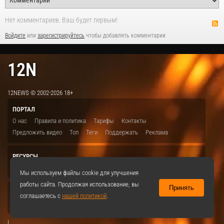
Нет комментариев. Ваш будет первым!
Войдите
или
зарегистрируйтесь
чтобы добавлять комментарии
12N
12NEWS © 2002-2026 18+
ПОРТАЛ
О нас
Правила и политика
Тарифы
Контакты
Предложить видео
Топ
Теги
Поддержать
Реклама
РЕСУРСЫ
ITBION.RU
12N.RU
EDU.12N
SMART.12N
12NEWS.RU
Мы используем файлы cookie для улучшения
работы сайта. Продолжая использование, вы
Принять
СОЦСЕТИ
соглашаетесь с
нашей политикой
.
VKontakte
|