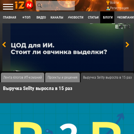
Войти
Регистрация
ГЛАВНАЯ
⭐ТОП
ВИДЕО
КАНАЛЫ
⚡НОВОСТИ
СТАТЬИ
БЛОГИ
◽КОМПАНИ
Лента блогов ИТ-команий
Проекты и решения
Выручка Sellty выросла в 15 раз
Выручка Sellty выросла в 15 раз