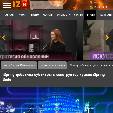
Войти
Регистрация
ГЛАВНАЯ
⭐ТОП
ВИДЕО
КАНАЛЫ
⚡НОВОСТИ
СТАТЬИ
БЛОГИ
◽КОМПАНИ
Лента блогов ИТ-команий
Проекты и решения
iSpring добавила субтитры в конст
iSpring добавила субтитры в конструктор курсов iSpring
Suite