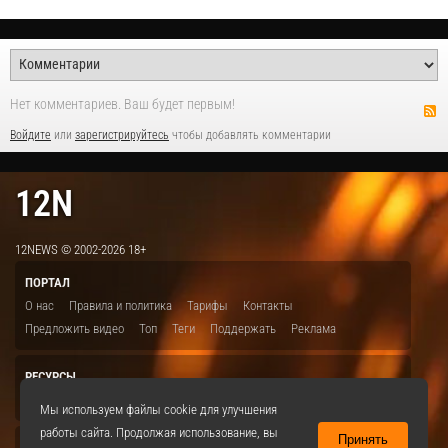
Нет комментариев. Ваш будет первым!
Войдите
или
зарегистрируйтесь
чтобы добавлять комментарии
12N
12NEWS © 2002-2026 18+
ПОРТАЛ
О нас
Правила и политика
Тарифы
Контакты
Предложить видео
Топ
Теги
Поддержать
Реклама
РЕСУРСЫ
ITBION.RU
12N.RU
EDU.12N
SMART.12N
12NEWS.RU
Мы используем файлы cookie для улучшения
работы сайта. Продолжая использование, вы
Принять
СОЦСЕТИ