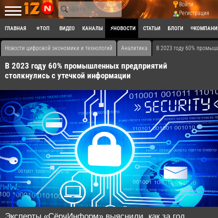
Войти
Регистрация
ГЛАВНАЯ
⭐ТОП
ВИДЕО
КАНАЛЫ
⚡НОВОСТИ
СТАТЬИ
БЛОГИ
◽КОМПАНИ
Новости цифровой экономики и технологий
Аналитика
В 2023 году 60% промыш
В 2023 году 60% промышленных предприятий
столкнулись с утечкой информации
Эксперты «СёрчИнформ» выяснили, как за год