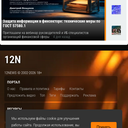
Защита информации в финсекторе: технические меры по
ГОСТ 57580.1
Приглашаем на вебинар руководителей и ИБ-специалистов
организаций финансовой сферы
4 дня назад
12N
12NEWS © 2002-2026 18+
ПОРТАЛ
О нас
Правила и политика
Тарифы
Контакты
Предложить видео
Топ
Теги
Поддержать
Реклама
РЕСУРСЫ
ITBION.RU
12N.RU
EDU.12N
SMART.12N
12NEWS.RU
Мы используем файлы cookie для улучшения
работы сайта. Продолжая использование, вы
Принять