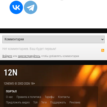
Нет комментариев. Ваш будет первым!
Войдите
или
зарегистрируйтесь
чтобы добавлять комментарии
12N
12NEWS © 2002-2026 18+
ПОРТАЛ
О нас
Правила и политика
Тарифы
Контакты
Предложить видео
Топ
Теги
Поддержать
Реклама