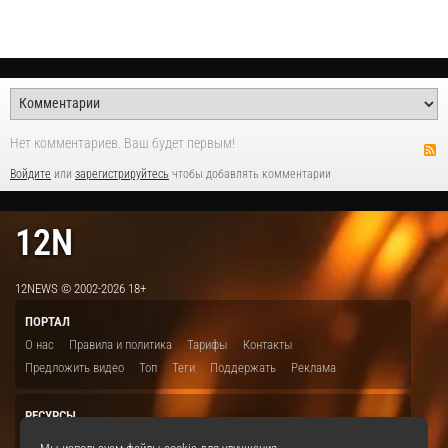
Нет комментариев. Ваш будет первым!
Войдите
или
зарегистрируйтесь
чтобы добавлять комментарии
12N
12NEWS © 2002-2026 18+
ПОРТАЛ
О нас
Правила и политика
Тарифы
Контакты
Предложить видео
Топ
Теги
Поддержать
Реклама
РЕСУРСЫ
ITBION.RU
12N.RU
EDU.12N
SMART.12N
12NEWS.RU