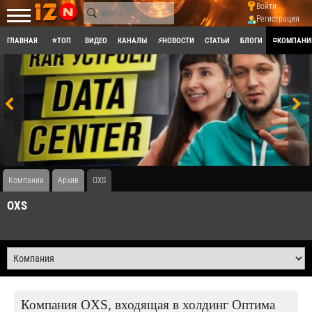
Войти
Регистрация
ГЛАВНАЯ
⭐ТОП
ВИДЕО
КАНАЛЫ
⚡НОВОСТИ
СТАТЬИ
БЛОГИ
◽КОМПАНИ
Компании
Архив
OXS
OXS
Компания OXS, входящая в холдинг Оптима