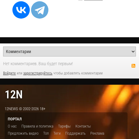
Нет комментариев. Ваш будет первым!
Войдите
или
зарегистрируйтесь
чтобы добавлять комментарии
12N
12NEWS © 2002-2026 18+
ПОРТАЛ
О нас
Правила и политика
Тарифы
Контакты
Предложить видео
Топ
Теги
Поддержать
Реклама