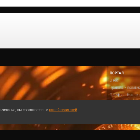
ПОРТАЛ
О нас
Правила и полити
Тарифы
Контак
Предложить виде
Теги
Поддержа
ьзование, вы соглашаетесь с
нашей политикой
.
Реклама
|