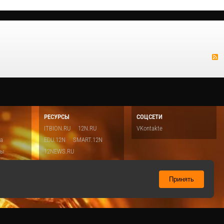
РЕСУРСЫ
СОЦСЕТИ
ITBION.RU
12N.RU
VKontakte
ка
EDU.12N
SMART.12N
ты
12NEWS.RU
о
Топ
ть
Принять