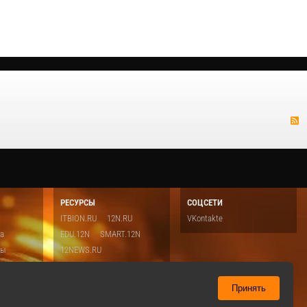
РЕСУРСЫ
СОЦСЕТИ
ITBION.RU
12N.RU
VKontakte
ка
EDU.12N
SMART.12N
ты
12NEWS.RU
о
Топ
ть
Принять