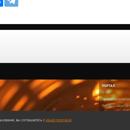
ПОРТАЛ
О нас
Правила и полити
Тарифы
Контак
Предложить виде
Теги
Поддержа
ьзование, вы соглашаетесь с
нашей политикой
.
Реклама