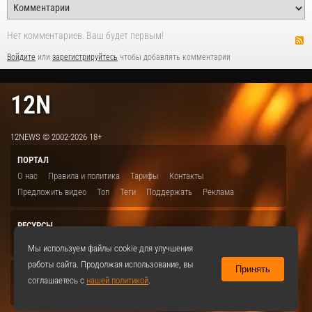
Нет комментариев. Ваш будет первым!
Войдите
или
зарегистрируйтесь
чтобы добавлять комментарии
12N
12NEWS © 2002-2026 18+
ПОРТАЛ
О нас
Правила и политика
Тарифы
Контакты
Предложить видео
Топ
Теги
Поддержать
Реклама
РЕСУРСЫ
ITBION.RU
12N.RU
EDU.12N
SMART.12N
12NEWS.RU
Мы используем файлы cookie для улучшения
работы сайта. Продолжая использование, вы
Принять
СОЦСЕТИ
соглашаетесь с
нашей политикой
.
VKontakte