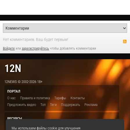
Нет комментариев. Ваш будет первым!
Войдите
или
зарегистрируйтесь
чтобы добавлять комментарии
12N
12NEWS © 2002-2026 18+
ПОРТАЛ
О нас
Правила и политика
Тарифы
Контакты
Предложить видео
Топ
Теги
Поддержать
Реклама
РЕСУРСЫ
ITBION.RU
12N.RU
EDU.12N
SMART.12N
12NEWS.RU
Мы используем файлы cookie для улучшения