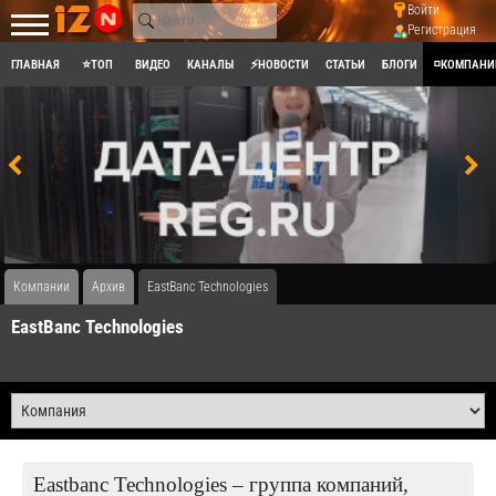
Войти
Регистрация
ГЛАВНАЯ
⭐ТОП
ВИДЕО
КАНАЛЫ
⚡НОВОСТИ
СТАТЬИ
БЛОГИ
◽КОМПАНИ
Компании
Архив
EastBanc Technologies
EastBanc Technologies
Eastbanc Technologies – группа компаний,