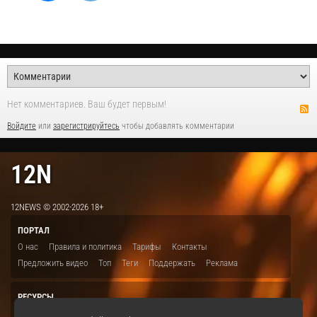
Нет комментариев. Ваш будет первым!
Войдите
или
зарегистрируйтесь
чтобы добавлять комментарии
12N
12NEWS © 2002-2026 18+
ПОРТАЛ
О нас
Правила и политика
Тарифы
Контакты
Предложить видео
Топ
Теги
Поддержать
Реклама
РЕСУРСЫ
ITBION.RU
12N.RU
EDU.12N
SMART.12N
12NEWS.RU