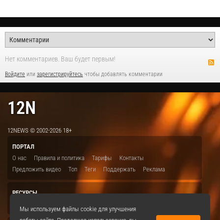
Нет комментариев. Ваш будет первым!
Войдите
или
зарегистрируйтесь
чтобы добавлять комментарии
12N
12NEWS © 2002-2026 18+
ПОРТАЛ
О нас
Правила и политика
Тарифы
Контакты
Предложить видео
Топ
Теги
Поддержать
Реклама
РЕСУРСЫ
ITBION.RU
12N.RU
EDU.12N
SMART.12N
12NEWS.RU
Мы используем файлы cookie для улучшения