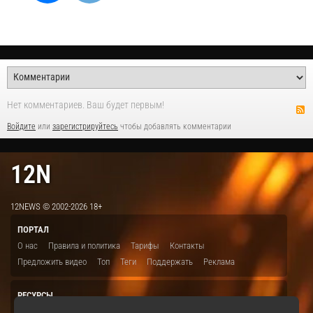
Нет комментариев. Ваш будет первым!
Войдите
или
зарегистрируйтесь
чтобы добавлять комментарии
12N
12NEWS © 2002-2026 18+
ПОРТАЛ
О нас
Правила и политика
Тарифы
Контакты
Предложить видео
Топ
Теги
Поддержать
Реклама
РЕСУРСЫ
ITBION.RU
12N.RU
EDU.12N
SMART.12N
12NEWS.RU