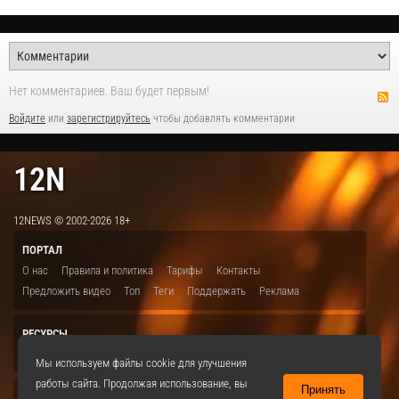
Нет комментариев. Ваш будет первым!
Войдите
или
зарегистрируйтесь
чтобы добавлять комментарии
12N
12NEWS © 2002-2026 18+
ПОРТАЛ
О нас
Правила и политика
Тарифы
Контакты
Предложить видео
Топ
Теги
Поддержать
Реклама
РЕСУРСЫ
ITBION.RU
12N.RU
EDU.12N
SMART.12N
12NEWS.RU
Мы используем файлы cookie для улучшения
работы сайта. Продолжая использование, вы
Принять
СОЦСЕТИ