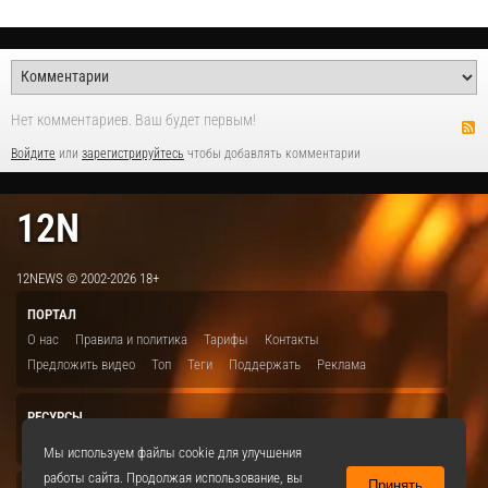
Нет комментариев. Ваш будет первым!
Войдите
или
зарегистрируйтесь
чтобы добавлять комментарии
12N
12NEWS © 2002-2026 18+
ПОРТАЛ
О нас
Правила и политика
Тарифы
Контакты
Предложить видео
Топ
Теги
Поддержать
Реклама
РЕСУРСЫ
ITBION.RU
12N.RU
EDU.12N
SMART.12N
12NEWS.RU
Мы используем файлы cookie для улучшения
работы сайта. Продолжая использование, вы
Принять