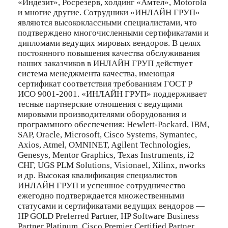
«Индезит», Росрезерв, холдинг «Амтел», Motorola
и многие другие. Сотрудники «ИНЛАЙН ГРУП»
являются высококлассными специалистами, что
подтверждено многочисленными сертификатами и
дипломами ведущих мировых вендоров. В целях
постоянного повышения качества обслуживания
наших заказчиков в ИНЛАЙН ГРУП действует
система менеджмента качества, имеющая
сертификат соответствия требованиям ГОСТ Р
ИСО 9001-2001. «ИНЛАЙН ГРУП» поддерживает
тесные партнерские отношения с ведущими
мировыми производителями оборудования и
программного обеспечения: Hewlett-Packard, IBM,
SAP, Oracle, Microsoft, Cisco Systems, Symantec,
Axios, Atmel, OMNINET, Agilent Technologies,
Genesys, Mentor Graphics, Texas Instruments, i2
СНГ, UGS PLM Solutions, Visionael, Xilinx, nworks
и др. Высокая квалификация специалистов
ИНЛАЙН ГРУП и успешное сотрудничество
ежегодно подтверждается множественными
статусами и сертификатами ведущих вендоров —
HP GOLD Preferred Partner, HP Software Business
Partner Platinum, Cisco Premier Certified Partner,