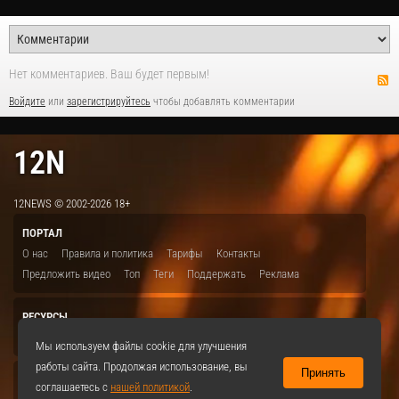
Нет комментариев. Ваш будет первым!
Войдите
или
зарегистрируйтесь
чтобы добавлять комментарии
12N
12NEWS © 2002-2026 18+
ПОРТАЛ
О нас
Правила и политика
Тарифы
Контакты
Предложить видео
Топ
Теги
Поддержать
Реклама
РЕСУРСЫ
ITBION.RU
12N.RU
EDU.12N
SMART.12N
12NEWS.RU
Мы используем файлы cookie для улучшения
работы сайта. Продолжая использование, вы
Принять
СОЦСЕТИ
соглашаетесь с
нашей политикой
.