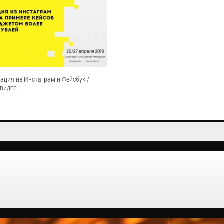
йнером это гораздо больше, чем
одного тамады — Как перестать бояться
 картинки.
— Что изучать, где изучать и как разви
Cмотреть видео
Cмотреть видео
ация из Инстаграм и Фейсбук /
 видео
щадки приема трафика — Работа с
анным аудиториями и
— Конкурсы и распродажи, как шаг
 Работа с блогерами —
ервисы автоматизации и
Cмотреть видео