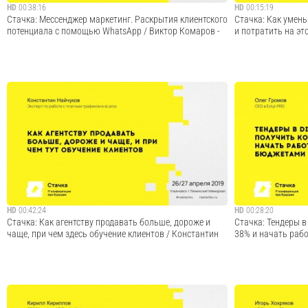
HD
00:38:16
HD
00:15:19
Стачка: Мессенджер маркетинг. Раскрытия клиентского
Стачка: Как умен
потенциала с помощью WhatsApp / Виктор Комаров -
и потратить на эт
— как с помощью WhatsApp оптимизировать расходы
Есть очевидные с
рекламных кампаний (покажем с кейсами) — как
бюджетов, которы
построить полноценный мессенджер-маркетинг в
иногда достаточн
компании — может ли WhatsApp заменить приложение
настройки кампани
для клиентов оффлайн-бизнеса — как автоматизировать
Мой кейс - как раз
у...
Cмотреть видео
HD
00:42:24
HD
00:28:20
Стачка: Как агентству продавать больше, дороже и
Стачка: Тендеры в 
чаще, при чем здесь обучение клиентов / Константин
38% и начать раб