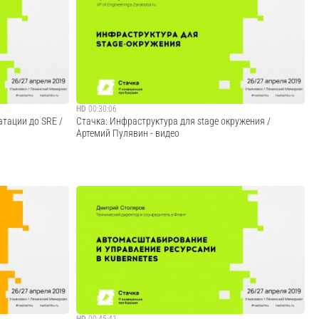
ие мотивацией
JIT (Just in Time) компиляция – неотъемлемая часть
многих популярных платформ (JavaScript, Java). Задача
компиляции в момент выполнения существенно
отличается от классической AOT (Ahead of Time)
компиляции. Эволюция технологий JIT и AOT ко...
Cмотреть видео
HD
00:30:06
атации до SRE /
Стачка: Инфраструктура для stage окружения /
Артемий Пулявин - видео
s, по спине
Часто ли у вас бывает такое, что код из репозитория
ы - это модно,
сервиса бэкэнда еще пишется, но с ним уже хотят
т вам как
работать front и mobile команда? А отдел тестирования
в денег нет, вам
постоянно бегает к mobile команде за релизными
сборками, по которым готовы еще не все ...
Cмотреть видео