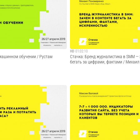
народная ИТ-конференция, которая
Поговорим о преимуществах и недостатк
 в Ульяновске от 3000 до 5000
компаниях разных типов, о перспективах
грамме «Стачки» — около 150
команде, зарплате и карьерных треках
ных секциях. Всего 4 крупных
специалистам помогу сформировать пре
отка, Digital, ...
процессах компаний, опытным разработч
Cмотреть видео
Cмотреть видео
HD
01:02:10
 машинном обучении / Рустам
Стачка: Бренд журналистика в SMM — 
бегать за цифрами, фактами / Михаи
о будущем машинного обучения, об
Бренд-журналистика: это использование
, которые в самое последнее время
журналистской работы для создания кон
я в трендовые подходы. Расскажу про
социальных сетях. Тезисы: 1) Использо
 сейчас генерируют картины, которые
журналистского подхода к созданию кон
аются за 400к дол...
социальных сетей. Зачем по самые уши 
читателя ...
Cмотреть видео
Cмотреть видео