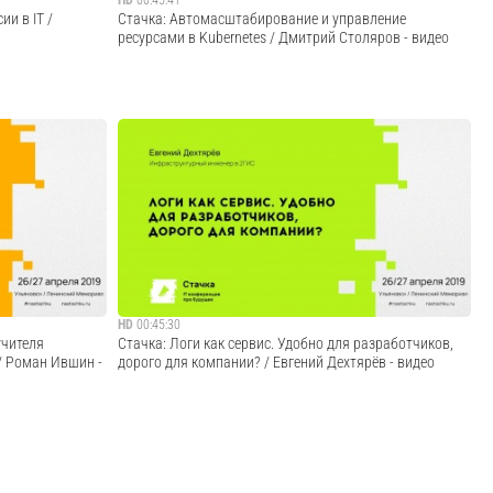
HD
00:45:41
и в IT /
Стачка: Автомасштабирование и управление
ресурсами в Kubernetes / Дмитрий Столяров - видео
атком двух
На данный момент (февраль 2019) у нас, компании
перспективная
Флант, в production-окружениях Kubernetes
 идет. Какие
функционируют 55 проектов, в состав которых входят
ыми и
более 1000 различных приложений в 70+ кластерах. За
 мечты? Т...
время эксплуатации этих приложений, мы поняли,...
Cмотреть видео
HD
00:45:30
учителя
Стачка: Логи как сервис. Удобно для разработчиков,
/ Роман Ившин -
дорого для компании? / Евгений Дехтярёв - видео
я, на примере
Мы поддерживаем распределённый сервис доставки,