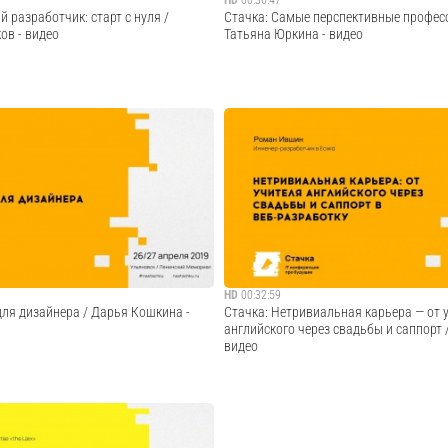
HD
00:36:47
 разработчик: старт с нуля /
Стачка: Самые перспективные професси
ов - видео
Татьяна Юркина - видео
отка в наши дни стремительно
Россия к 2027 году столкнется с недост
аленькой и узкой сферы в одного из
миллионов IT специалистов. IT – самая 
вой экономики. В ходе доклады мы
отрасль в России. И война за кадры уже
бота в этой сфере отличается от других
профессии будут самыми востребованн
азработки. Разберем р...
высокооплачиваемыми? Как найти работу
Cмотреть видео
Cмотреть видео
HD
00:32:59
s для дизайнера / Дарья Кошкина -
Стачка: Нетривиальная карьера — от 
английского через свадьбы и саппорт 
видео
, зачем они нужны, как их развить и
— Как войти в IT без опыта и образовани