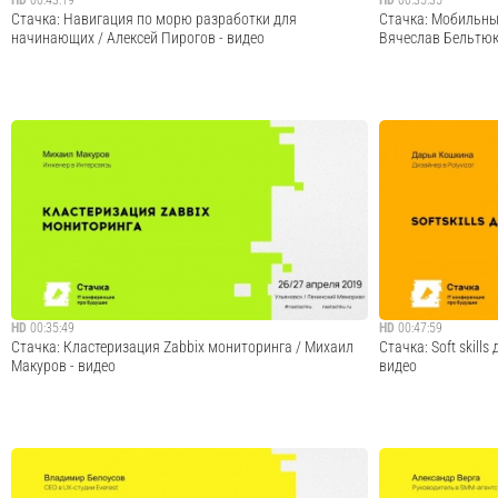
HD
00:43:19
HD
00:35:35
Стачка: Навигация по морю разработки для
Стачка: Мобильный
начинающих / Алексей Пирогов - видео
Вячеслав Бельтюк
Разработка программного обеспечения сегодня -
Мобильная разраб
индустрия очень большая. Времена, когда можно было
превращается из м
быть универсальным "просто инженером-
трех китов цифро
программистом", давно прошли. Будущее за узкими
посмотрим, чем ра
специалистами при огромном количестве доступных
популярных сфер р
специализа...
Cмотреть видео
HD
00:35:49
HD
00:47:59
Стачка: Кластеризация Zabbix мониторинга / Михаил
Стачка: Soft skill
Макуров - видео
видео
Заббикс - популярная открытая система мониторинга,
Расскажу, что это