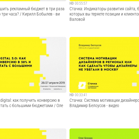
HD
00:55:57
ьшить рекламный бюджет в три раза
Стачка: Индикаторы развития сайта, б
о три часа? / Кирилл Бобылев - ви
которых вы теряете позиции и клиенто
Валовой
пособы оптимизации рекламных
- Куда уходят заказы? - Есть сайт - есть
е известны каждому директологу. Но
сайта - есть проблемы - 7 основных инд
о внести небольшие исправления в
развития сайта - 7 не очевидных индик
и и достичь отличных результатов.
на конечный результат - 7 или 7? Как это
 об этом. Покажу, как нас...
жизни?
Cмотреть видео
Cмотреть видео
HD
00:33:41
digital: как получить конверсию в
Стачка: Система мотивации дизайнеро
отать с большими бюджетами / Оле
Владимир Белоусов - видео