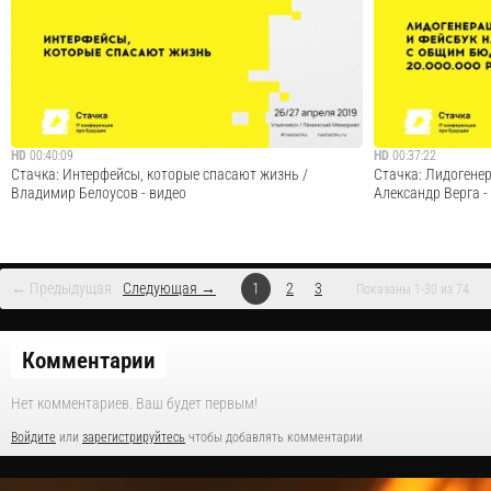
используется большим количеством компаний. Я хотел
почему быть диза
бы рассказать об опыте создания кластера
рисовать красивые
мониторинга. В докладе я коротко упомяну о сделанных
ранее правках (патчах), которые сущест...
Cмотреть видео
HD
00:40:09
HD
00:37:22
Стачка: Интерфейсы, которые спасают жизнь /
Стачка: Лидогенер
Владимир Белоусов - видео
Александр Верга -
← Предыдущая
Следующая →
1
2
3
Показаны 1-30 из 74
3 кейса, 3 истории, 3 невероятных вывода
— Оформление пло
индивидуализиров
масштабирование 
Комментарии
Cмотреть видео
воронки продаж —
Дополнительные с
Нет комментариев. Ваш будет первым!
коммуникации
Войдите
или
зарегистрируйтесь
чтобы добавлять комментарии