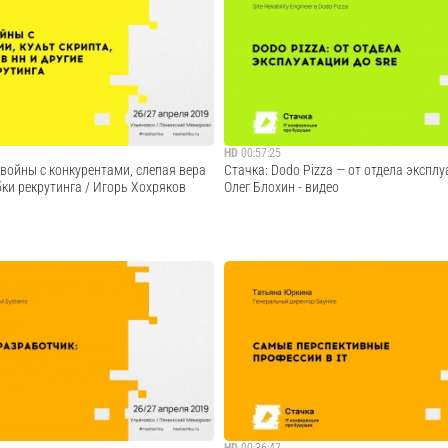
их запросов - плюсы и минусы.
Про опыт внедрения грейдов и управлен
й отдел: люди, ПО и процессы. В
дизайнеров
НАДО идти. Нюансы, чтобы победить.
табельности тендерного отдела.
Cмотреть видео
Cмотреть видео
HD
00:57:25
войны с конкурентами, слепая вера
Стачка: Dodo Pizza — от отдела эксплу
бки рекрутинга / Игорь Хохряков
Олег Блохин - видео
народная ИТ-конференция, которая
Каждый раз, когда я слышу слово DevOp
 в Ульяновске от 3000 до 5000
бегут странные мурашки. С одной сторон
грамме «Стачки» — около 150
консультанты с удовольствием расскажу
ных секциях. Всего 4 крупных
DevOps внедрить, а если на консультанто
отка, Digital, ...
поможет пол дюжины книжек. А ...
Cмотреть видео
Cмотреть видео