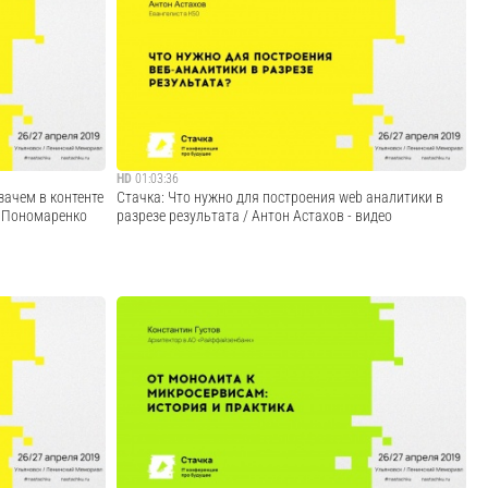
ах работы в
Кроссплатформенная разработка мобильных приложений
, задачах,
существует уже относительно давно, но как отдельная
. Начинающим
отрасль она сформировалась недавно. Сейчас
дставление о
мобильные разработчики, имеющие большой опыт за
икам ра...
спиной, смотрят на кроссплатформенную раз...
Cмотреть видео
HD
01:03:36
зачем в контенте
Стачка: Что нужно для построения web аналитики в
л Пономаренко
разрезе результата / Антон Астахов - видео
 методов
— Что такое сквозная аналитика — Какие уровни анализа
тента в
бывают — Почему не каждый дашборд или отчет можно
вание
назвать сквозной аналитикой — Как выбрать уровень
тента для
анализа для своего проекта и что для этого потребуется
погрузить
сделать
Cмотреть видео