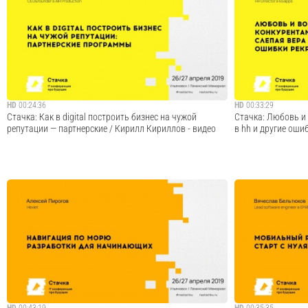
— зачем учить клиентов, чем отличается обучение
Отличие от входящ
текущих и потенциальных клиентов; — как с помощью
Создаем тендерны
обучения снижать нагрузку на обслуживание текущих
какой тендер НЕ 
клиентов; — как с помощью обучения привлекать новых и
БОНУС. Расчет рен
удерживать существующих клиентов; — ка...
Cмотреть видео
HD
00:24:36
HD
00:33:29
Стачка: Как в digital построить бизнес на чужой
Стачка: Любовь и 
репутации — партнерские / Кирилл Кириллов - видео
в hh и другие оши
— Step Up: выйти за пару лет на уровень более
«Стачка» — между
титулованных конкурентов — О скрытых профитах от
ежегодно собирает
партнерки: не лидами едиными — Место для историй о
айтишников. В про
Премии Рунета, лояльных клиентах и других digital-
докладов в 15 раз
зарисовок — С — самостоятельность?
направления: Разраб
Cмотреть видео