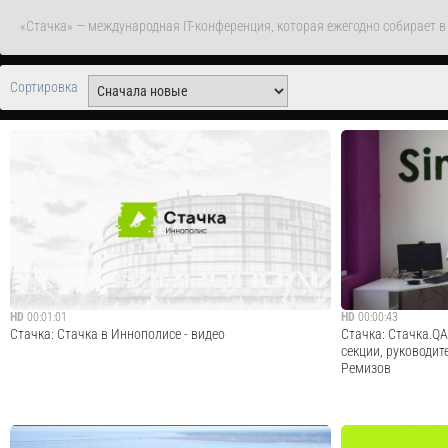
«Стачка» — международная IT-конференция, которая ежегодно собирает в
Сортировка
HD
00:01:01
HD
00:00:43
Стачка: Стачка в Иннополисе - видео
Стачка: Стачка.Q
секции, руководит
Ремизов