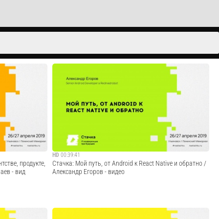
HD
00:39:41
тстве, продукте,
Стачка: Мой путь, от Android к React Native и обратно /
аев - вид
Александр Егоров - видео