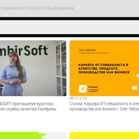
 Ульяновске от 3000 до 5000 айтишников.
HD
00:50:50
A&SDET приглашение куратора
Стачка: Карьера ИТ-специалиста в аген
еля службы качества Екатерины
производстве или бизнесе / Олег Чебул