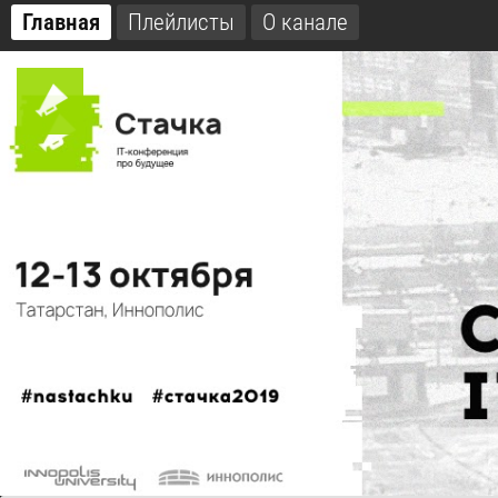
Главная
Плейлисты
О канале