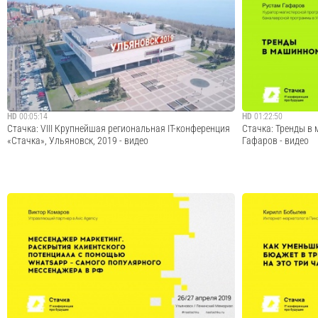
IT на пороге качественных изменений. Что нас ждет за
«Стачка» — между
горизонтом? «Стачка» — международная IT-конференция
ежегодно собирает
про будущее, которая ежегодно собирает в Ульяновске
айтишников. В про
больше 5000 айтишников. Осенью 2019 года Стачка
докладов в 15 раз
впервые пройдет в самом...
направления: Разраб
Cмотреть видео
HD
00:05:14
HD
01:22:50
Стачка: VIII Крупнейшая региональная IT-конференция
Стачка: Тренды в
«Стачка», Ульяновск, 2019 - видео
Гафаров - видео
IT на пороге качественных изменений. Что нас ждет за
Хотел поговорить 
горизонтом? «Стачка» — международная IT-конференция
интересных вещах
про будущее, которая ежегодно собирает в Ульяновске
начинают решатьс
больше 5000 айтишников. В программе — более 200
GAN сети, что они
докладов в 27 разных секциях. В...
на аукционах прод
Cмотреть видео