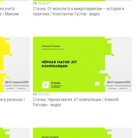
HD
00:50:27
ез учета
Стачка: От монолита к микросервисам — история и
в / Максим
практика / Константин Густов - видео
 проблемы, нет
В докладе рассказывается об опыте перевода проекта с
икаторов
монолитной архитектуры на микросервисную. Можно
аторов, влияющих
найти много материала на тему, как делать приложения
 работает в
на основе микросервисов. Намного реже говорят о том,
как сделать плавный, эволюционны...
Cмотреть видео
HD
00:55:07
в в регионах /
Стачка: Черная магия JIT компиляции / Алексей
Рагозин - видео