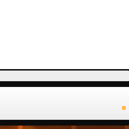
 и начать кодить
обработки и хранения логов на ElasticSearch-Logstash-
ваться дальше
Kibana. Сервис непростой — в него летят 50К сообщений
в секунду. Расскажу, как команда инфраструктуры
растила системы логирования в компан...
Cмотреть видео