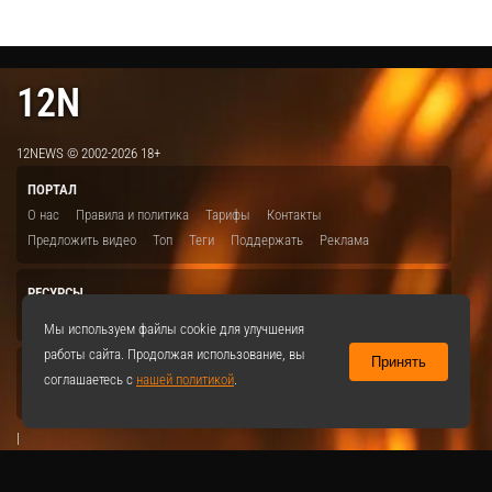
12N
12NEWS © 2002-2026 18+
ПОРТАЛ
О нас
Правила и политика
Тарифы
Контакты
Предложить видео
Топ
Теги
Поддержать
Реклама
РЕСУРСЫ
ITBION.RU
12N.RU
EDU.12N
SMART.12N
12NEWS.RU
Мы используем файлы cookie для улучшения
работы сайта. Продолжая использование, вы
Принять
СОЦСЕТИ
соглашаетесь с
нашей политикой
.
VKontakte
|