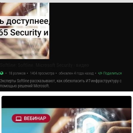
​Softline: Softline. Microsoft Security - видео
18 роликов
1404 просмотра
обновлен 4 года назад
Поделиться
Эксперты Softline рассказывают, как обезопасить ИТ-инфраструктуру с
помощью решений Microsoft.