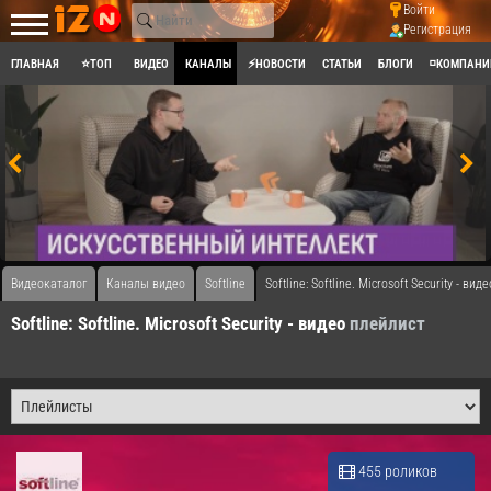
Войти
Регистрация
ГЛАВНАЯ
⭐ТОП
ВИДЕО
КАНАЛЫ
⚡НОВОСТИ
СТАТЬИ
БЛОГИ
◽КОМПАНИ
Видеокаталог
Каналы видео
Softline
​Softline: Softline. Microsoft Security - виде
​Softline: Softline. Microsoft Security - видео
плейлист
455 роликов