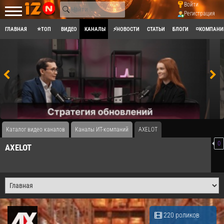
Войти
Регистрация
ГЛАВНАЯ
⭐ТОП
ВИДЕО
КАНАЛЫ
⚡НОВОСТИ
СТАТЬИ
БЛОГИ
◽КОМПАНИ
Каталог видео каналов
Каналы ИТ-компаний
AXELOT
0
AXELOT
220 роликов