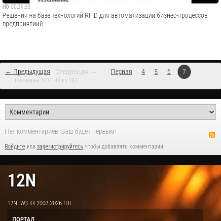
HD
00:39:33
Решения на базе технологий RFID для автоматизации бизнес-процессов
предприятиий
← Предыдущая
Следующая →
Первая
4
5
6
7
Показаны 181-183 из 183
Нет комментариев. Ваш будет первым!
Войдите
или
зарегистрируйтесь
чтобы добавлять комментарии
12N
12NEWS © 2002-2026 18+
ПОРТАЛ