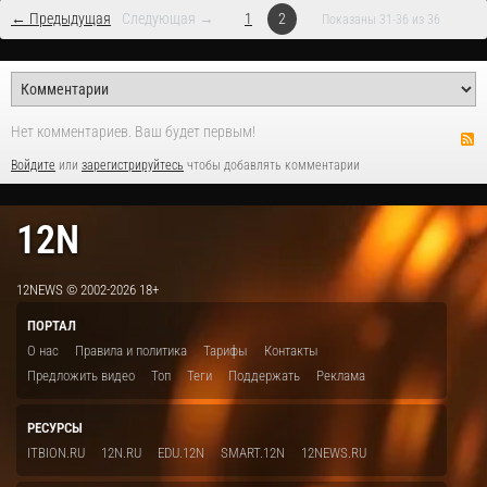
← Предыдущая
Следующая →
1
2
Показаны 31-36 из 36
Нет комментариев. Ваш будет первым!
Войдите
или
зарегистрируйтесь
чтобы добавлять комментарии
12N
12NEWS © 2002-2026 18+
ПОРТАЛ
О нас
Правила и политика
Тарифы
Контакты
Предложить видео
Топ
Теги
Поддержать
Реклама
РЕСУРСЫ
ITBION.RU
12N.RU
EDU.12N
SMART.12N
12NEWS.RU