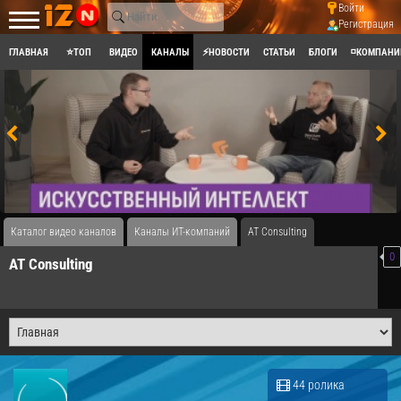
Войти
Регистрация
ГЛАВНАЯ
⭐ТОП
ВИДЕО
КАНАЛЫ
⚡НОВОСТИ
СТАТЬИ
БЛОГИ
◽КОМПАНИ
Каталог видео каналов
Каналы ИТ-компаний
AT Consulting
0
AT Consulting
44 ролика