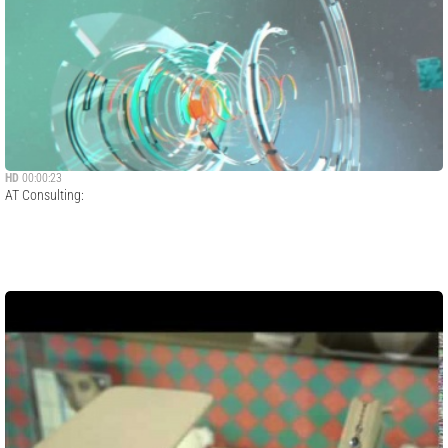
История AT Consulting началась в 2001 году. Сегодня AT
Consulting– это один из сильнейших игроков на рынке
информационных технологий и консалтинговых услуг
для телекоммуникационного, финансового,
государственного и других секторов.Ключевые
направления деятельности компании: внедрение и
сопровождение сложных информационных систем,
управленческий и операционный бизнес-консалтинг,
управление проектами и ИТ-аутсорсинг.В число на...
HD
00:00:23
AT Consulting:
11 лет назад
213