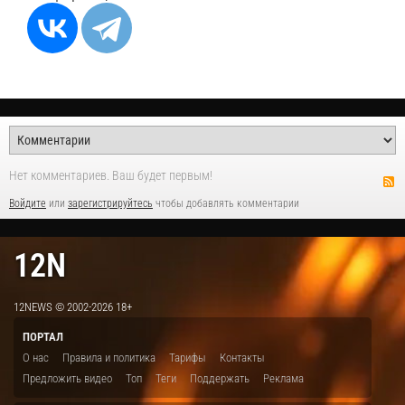
Нет комментариев. Ваш будет первым!
Войдите
или
зарегистрируйтесь
чтобы добавлять комментарии
12N
12NEWS © 2002-2026 18+
ПОРТАЛ
О нас
Правила и политика
Тарифы
Контакты
Предложить видео
Топ
Теги
Поддержать
Реклама