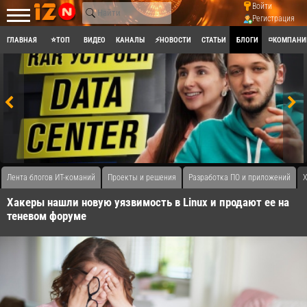
Войти
Регистрация
ГЛАВНАЯ
⭐ТОП
ВИДЕО
КАНАЛЫ
⚡НОВОСТИ
СТАТЬИ
БЛОГИ
◽КОМПАНИ
Лента блогов ИТ-команий
Проекты и решения
Разработка ПО и приложений
Х
Хакеры нашли новую уязвимость в Linux и продают ее на
теневом форуме