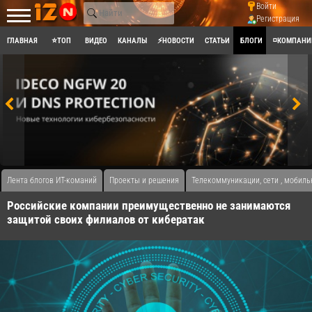
Войти
Регистрация
ГЛАВНАЯ
⭐ТОП
ВИДЕО
КАНАЛЫ
⚡НОВОСТИ
СТАТЬИ
БЛОГИ
◽КОМПАНИ
Лента блогов ИТ-команий
Проекты и решения
Телекоммуникации, сети , мобиль
Российские компании преимущественно не занимаются
защитой своих филиалов от кибератак