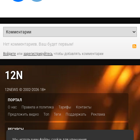
Нет комментариев. Ваш будет первым!
Войдите
или
зарегистрируйтесь
чтобы добавлять комментарии
12N
12NEWS © 2002-2026 18+
ПОРТАЛ
О нас
Правила и политика
Тарифы
Контакты
Предложить видео
Топ
Теги
Поддержать
Реклама
РЕСУРСЫ
ITBION.RU
12N.RU
EDU.12N
SMART.12N
12NEWS.RU
Мы используем файлы cookie для улучшения