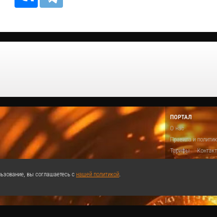
ПОРТАЛ
О нас
Правила и полити
Тарифы
Контак
Предложить виде
Теги
Поддержа
ьзование, вы соглашаетесь с
нашей политикой
.
Реклама
|