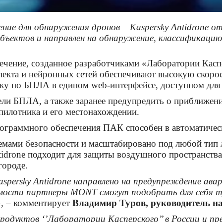
ие для обнаружения дронов – Kaspersky Antidrone 
бъектов и направлен на обнаружение, классификацию
ечение, созданное разработчиками «Лаборатории Касп
лекта и нейронных сетей обеспечивают высокую скоро
ику по БПЛА в едином web-интерфейсе, доступном для
ели БПЛА, а также заранее предупредить о приближени
пилотника и его местонахождении.
граммного обеспечения ПАК способен в автоматическ
мами безопасности и масштабировано под любой тип л
tidrone подходит для защиты воздушного пространств
городе.
spersky Antidrone направлено на предупреждение ав
мости партнеры MONT смогут подобрать для себя т
»,
– комментирует
Владимир Туров, руководитель на
уктов ‘’Лаборатории Касперского’’ в России и пред