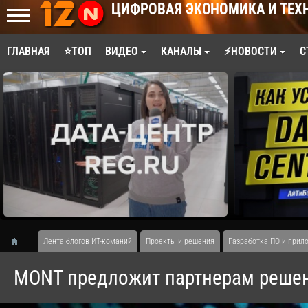
ЦИФРОВАЯ ЭКОНОМИКА И ТЕХ
ГЛАВНАЯ
⭐ТОП
ВИДЕО
КАНАЛЫ
⚡НОВОСТИ
С
Лента блогов ИТ-команий
Проекты и решения
Разработка ПО и прил
MONT предложит партнерам решен