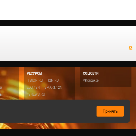
РЕСУРСЫ
СОЦСЕТИ
ITBION.RU
12N.RU
VKontakte
ка
EDU.12N
SMART.12N
ты
12NEWS.RU
о
Топ
ть
Принять