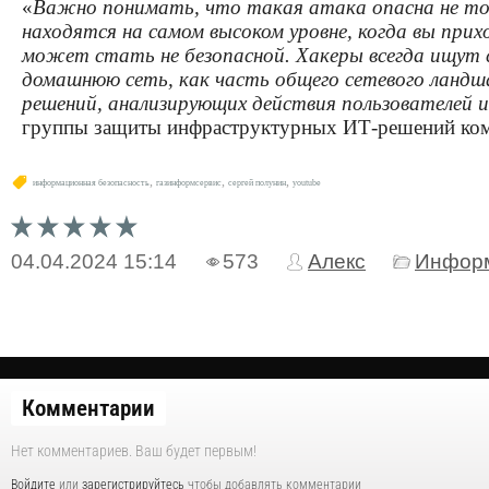
«
Важно понимать, что такая атака опасна не толь
находятся на самом высоком уровне, когда вы п
может стать не безопасной. Хакеры всегда ищут 
домашнюю сеть, как часть общего сетевого ланд
решений, анализирующих действия пользователей 
группы защиты инфраструктурных ИТ-решений ком
,
,
,
информационная безопасность
газинформсервис
сергей полунин
youtube
04.04.2024
15:14
573
Алекс
Информ
Комментарии
Нет комментариев. Ваш будет первым!
Войдите
или
зарегистрируйтесь
чтобы добавлять комментарии