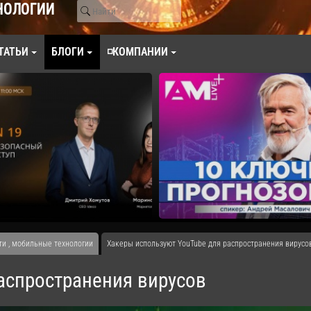
НОЛОГИИ
ТАТЬИ
БЛОГИ
◽КОМПАНИИ
ти , мобильные технологии
Хакеры используют YouTube для распространения вирусо
аспространения вирусов