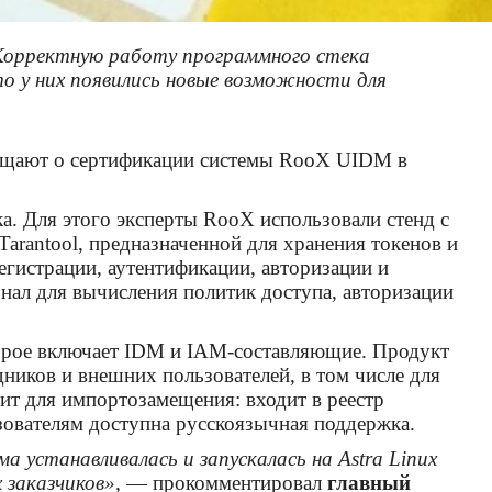
 Корректную работу программного стека
о у них появились новые возможности для
общают о сертификации системы RooX UIDM в
. Для этого эксперты RooX использовали стенд с
arantool, предназначенной для хранения токенов и
егистрации, аутентификации, авторизации и
нал для вычисления политик доступа, авторизации
орое включает IDM и IAM-составляющие. Продукт
ников и внешних пользователей, в том числе для
т для импортозамещения: входит в реестр
зователям доступна русскоязычная поддержка.
устанавливалась и запускалась на Astra Linux
 заказчиков»,
— прокомментировал
главный