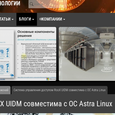
НОЛОГИИ
ТАТЬИ
БЛОГИ
◽КОМПАНИИ
ожений
Система управления доступом RooX UIDM совместима с ОС Astra Linux
 UIDM совместима с ОС Astra Linux