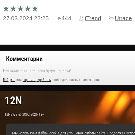
27.03.2024
22:25
444
iTrend
Utrace
Комментарии
Нет комментариев. Ваш будет первым!
Войдите
или
зарегистрируйтесь
чтобы добавлять комментарии
12N
12NEWS © 2002-2026 18+
Мы используем файлы cookie для улучшения работы сайта. Продолжая испол