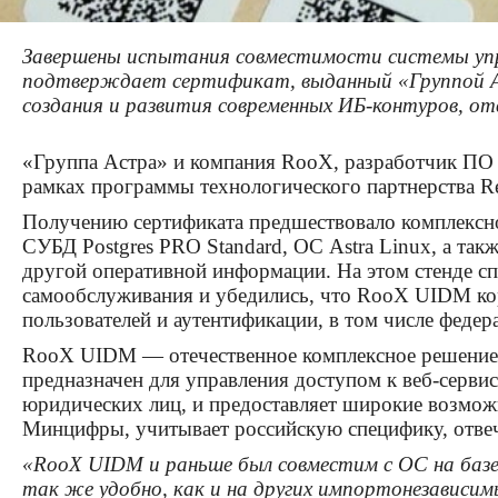
Завершены испытания совместимости системы упр
подтверждает сертификат, выданный «Группой Аст
создания и развития современных ИБ-контуров, о
«Группа Астра» и компания RooX, разработчик ПО 
рамках программы технологического партнерства Rea
Получению сертификата предшествовало комплексно
СУБД Postgres PRO Standard, ОС Astra Linux, а та
другой оперативной информации. На этом стенде сп
самообслуживания и убедились, что RooX UIDM корр
пользователей и аутентификации, в том числе федер
RooX UIDM — отечественное комплексное решение 
предназначен для управления доступом к веб-серви
юридических лиц, и предоставляет широкие возмож
Минцифры, учитывает российскую специфику, отвеч
«RooX UIDM и раньше был совместим с ОС на базе 
так же удобно, как и на других импортонезависим