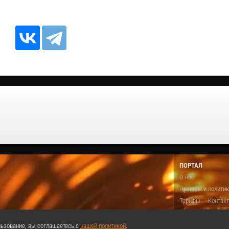
ПОРТАЛ
О нас
Правила и полити
Тарифы
Контак
Предложить виде
Теги
Поддержа
ьзование, вы соглашаетесь с
нашей политикой
.