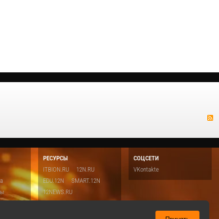
РЕСУРСЫ
СОЦСЕТИ
ITBION.RU
12N.RU
VKontakte
ка
EDU.12N
SMART.12N
ты
12NEWS.RU
о
Топ
ть