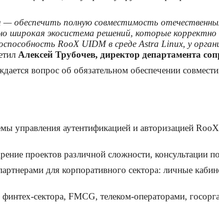
 — обеспечить полную совместимость отечественных
 широкая экосистема решений, которые корректно и
пособность RooX UIDM в среде Astra Linux, у орган
етил
Алексей Трубочев, директор департамента со
уждается вопрос об обязательном обеспечении совмес
емы управления аутентификацией и авторизацией Roo
дрение проектов различной сложности, консультации 
артнерами для корпоративного сектора: личные кабине
 финтех-сектора, FMCG, телеком-операторами, госорг