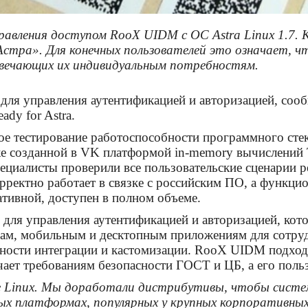
авления доступом RooX UIDM с ОС Astra Linux 1.7.
ра». Для конечных пользователей это означает, чт
твечающих их индивидуальным потребностям.
для управления аутентификацией и авторизацией, со
dy for Astra.
е тестирование работоспособности программного стека
кже созданной в VK платформой in-memory вычислений T
ециалисты проверили все пользовательские сценарии р
ектно работает в связке с российским ПО, а функцио
ативной, доступен в полном объеме.
для управления аутентификацией и авторизацией, кот
сам, мобильным и десктопным приложениям для сотруд
ности интеграции и кастомизации. RooX UIDM подходи
ает требованиям безопасности ГОСТ и ЦБ, а его поль
Linux. Мы доработали дистрибутивы, чтобы система 
ых платформах, популярных у крупных корпоративных