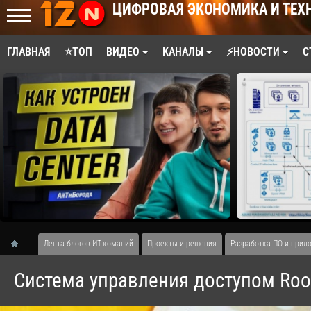
ЦИФРОВАЯ ЭКОНОМИКА И ТЕХ
ГЛАВНАЯ
⭐ТОП
ВИДЕО
КАНАЛЫ
⚡НОВОСТИ
С
Лента блогов ИТ-команий
Проекты и решения
Разработка ПО и прил
Система управления доступом RooX