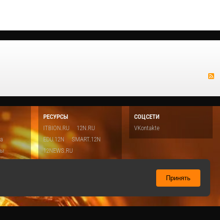
РЕСУРСЫ
СОЦСЕТИ
ITBION.RU
12N.RU
VKontakte
ка
EDU.12N
SMART.12N
ты
12NEWS.RU
о
Топ
ть
Принять