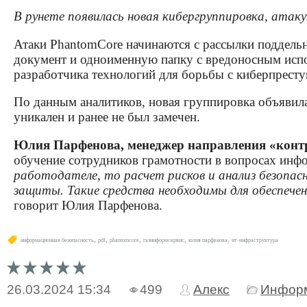
В рунете появилась новая кибергруппировка, атак
Атаки PhantomCore начинаются с рассылки поддель
документ и одноименную папку с вредоносным испо
разработчика технологий для борьбы с киберпрест
По данным аналитиков, новая группировка объявила
уникален и ранее не был замечен.
Юлия Парфенова, менеджер направления «конт
обучение сотрудников грамотности в вопросах инф
работодателе, то расчет рисков и анализ безопа
защиты. Такие средства необходимы для обеспече
говорит Юлия Парфенова.
,
,
,
,
,
информационная безопасность
pdf
phantomcore
газинформсервис
юлия парфенова
ит-инфраструктура
26.03.2024
15:34
499
Алекс
Информ