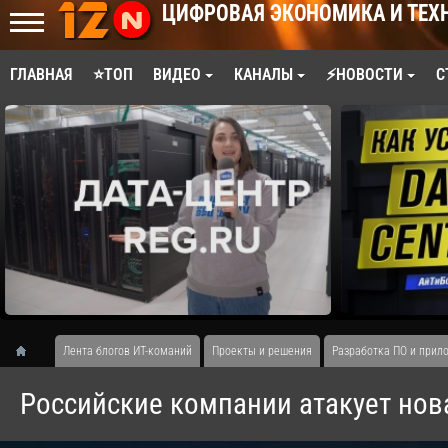
ЦИФРОВАЯ ЭКОНОМИКА И ТЕХ
ГЛАВНАЯ
⭐ТОП
ВИДЕО
КАНАЛЫ
⚡НОВОСТИ
С
Лента блогов ИТ-команий
Проекты и решения
Разработка ПО и прил
Российские компании атакует нов