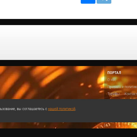
ПОРТАЛ
О нас
Правила и полити
Тарифы
Контак
Предложить виде
Теги
Поддержа
ьзование, вы соглашаетесь с
нашей политикой
.
Реклама
|