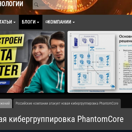
НОЛОГИИ
ТАТЬИ
БЛОГИ
◽КОМПАНИИ
ожений
Российские компании атакует новая кибергруппировка PhantomCore
ая кибергруппировка PhantomCore