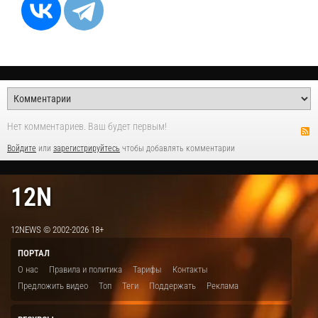
Нет комментариев. Ваш будет первым!
Войдите
или
зарегистрируйтесь
чтобы добавлять комментарии
12N
12NEWS © 2002-2026 18+
ПОРТАЛ
О нас
Правила и политика
Тарифы
Контакты
Предложить видео
Топ
Теги
Поддержать
Реклама