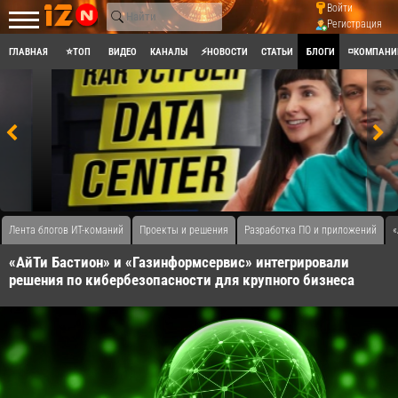
Войти
Регистрация
ГЛАВНАЯ
⭐ТОП
ВИДЕО
КАНАЛЫ
⚡НОВОСТИ
СТАТЬИ
БЛОГИ
◽КОМПАНИ
Лента блогов ИТ-команий
Проекты и решения
Разработка ПО и приложений
«
«АйТи Бастион» и «Газинформсервис» интегрировали
решения по кибербезопасности для крупного бизнеса