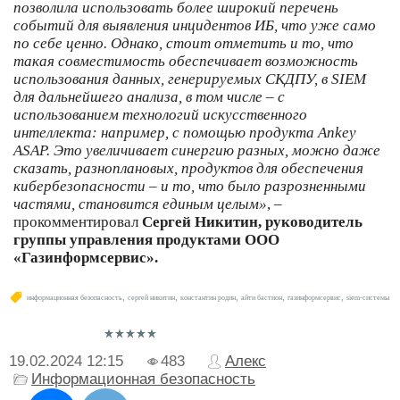
позволила использовать более широкий перечень
событий для выявления инцидентов ИБ, что уже само
по себе ценно. Однако, стоит отметить и то, что
такая совместимость обеспечивает возможность
использования данных, генерируемых СКДПУ, в SIEM
для дальнейшего анализа, в том числе – с
использованием технологий искусственного
интеллекта: например, с помощью продукта Ankey
ASAP. Это увеличивает синергию разных, можно даже
сказать, разноплановых, продуктов для обеспечения
кибербезопасности – и то, что было разрозненными
частями, становится единым целым»
,
–
прокомментировал
Сергей Никитин, руководитель
группы управления продуктами ООО
«Газинформсервис».
,
,
,
,
,
информационная безопасность
сергей никитин
константин родин
айти бастион
газинформсервис
siem-системы
19.02.2024
12:15
483
Алекс
Информационная безопасность