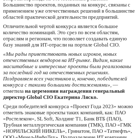
Большинство проектов, поданных на конкурс, связаны с
применением уже отечественных решений в большинстве
областей практической деятельности предприятий.
Отличительной чертой конкурса является большое
количество номинаций. Это срез по всем областям,
отраслям и регионам, что позволяет создавать единую
базу знаний для ИТ-отрасли на портале Global CIO.
«Мы рады приветствовать новых игроков, новых
отечественных вендоров на ИТ-рынке. Видим, какие
масштабные и интересные проекты были реализованы
за последний год на отечественных решениях.
Поздравляем всех участников и, конечно, победителей
конкурса с такими большими достижениями»,
—
отметила
на церемонии награждения генеральный
директор Global CIO Екатерина Ляско.
Среди победителей конкурса «Проект Года 2023» можно
отметить знаковые проекты таких компаний, как: ПАО
«Ростелеком», SL Soft, Холдинг Т1, Банк ВТБ (ПАО),
Трубная металлургическая компания (ТМК), ПАО «ГМК
«НОРИЛЬСКИЙ НИКЕЛЬ», Гринатом, ПАО «Татнефть»,
ООО «Мечел-ИнфоТех», Подразделение ИТ компании