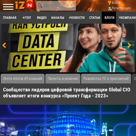
Войти
Регистрация
ГЛАВНАЯ
⭐ТОП
ВИДЕО
КАНАЛЫ
⚡НОВОСТИ
СТАТЬИ
БЛОГИ
◽КОМПАНИ
Лента блогов ИТ-команий
Проекты и решения
Разработка ПО и приложений
С
Сообщество лидеров цифровой трансформации Global CIO
объявляет итоги конкурса «Проект Года - 2023»