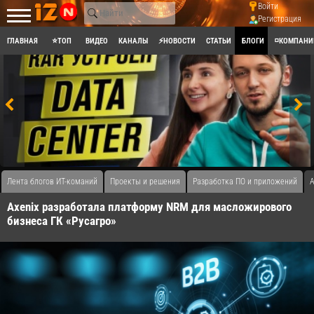
Войти
Регистрация
ГЛАВНАЯ
⭐ТОП
ВИДЕО
КАНАЛЫ
⚡НОВОСТИ
СТАТЬИ
БЛОГИ
◽КОМПАНИ
Лента блогов ИТ-команий
Проекты и решения
Разработка ПО и приложений
A
Axenix разработала платформу NRM для масложирового
бизнеса ГК «Русагро»