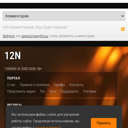
Нет комментариев. Ваш будет первым!
Войдите
или
зарегистрируйтесь
чтобы добавлять комментарии
12N
12NEWS © 2002-2026 18+
ПОРТАЛ
О нас
Правила и политика
Тарифы
Контакты
Предложить видео
Топ
Теги
Поддержать
Реклама
РЕСУРСЫ
ITBION.RU
12N.RU
EDU.12N
SMART.12N
12NEWS.RU
Мы используем файлы cookie для улучшения
работы сайта. Продолжая использование, вы
Принять
СОЦСЕТИ
соглашаетесь с
нашей политикой
.