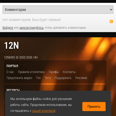
Нет комментариев. Ваш будет первым!
Войдите
или
зарегистрируйтесь
чтобы добавлять комментарии
12N
12NEWS © 2002-2026 18+
ПОРТАЛ
О нас
Правила и политика
Тарифы
Контакты
Предложить видео
Топ
Теги
Поддержать
Реклама
РЕСУРСЫ
ITBION.RU
12N.RU
EDU.12N
SMART.12N
12NEWS.RU
Мы используем файлы cookie для улучшения
работы сайта. Продолжая использование, вы
Принять
СОЦСЕТИ
соглашаетесь с
нашей политикой
.
VKontakte