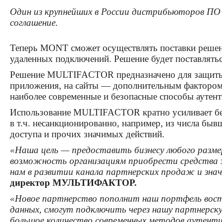
Один из крупнейших в России дистрибьюторов П
соглашение.
Теперь MONT сможет осуществлять поставки реше
удаленных подключений. Решение будет поставлятьс
Решение MULTIFACTOR предназначено для защиты в
приложения, на сайты — дополнительным фактором 
наиболее современные и безопасные способы аутен
Использование MULTIFACTOR кратно усиливает безо
в т.ч. несанкционированно, например, из числа бы
доступа и прочих значимых действий.
«Наша цель — предоставить бизнесу любого разм
возможность организациям приобрести средства 
нам в развитии канала партнерских продаж и зна
директор МУЛЬТИФАКТОР.
«Новое партнерство пополнит наш портфель вост
данных, смогут подключить через нашу партнерск
большое количество современных методов аутент