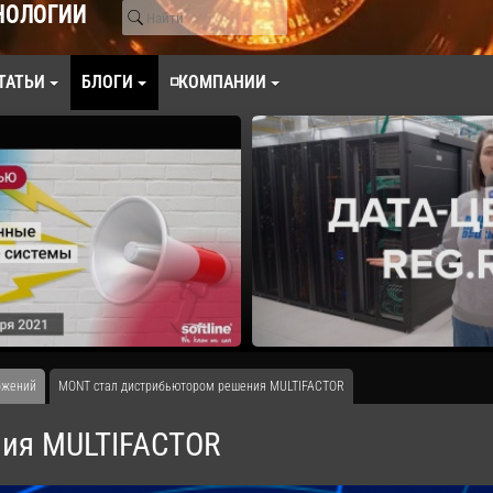
НОЛОГИИ
ТАТЬИ
БЛОГИ
◽КОМПАНИИ
ожений
MONT стал дистрибьютором решения MULTIFACTOR
ния MULTIFACTOR