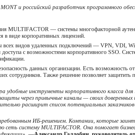
О MONT и российский разработчик программного об
ния MULTIFACTOR — системы многофакторной аутенти
я в виде корпоративных лицензий.
сех видов удаленных подключений — VPN, VDI, Windo
доступа с возможностями корпоративного SSO. Систе
тификации.
пасность данных организации. Есть возможность отсл
вших сотрудников. Также решение позволяет защитить п
ера удобные инструменты корпоративного класса дл
защиты через привычные каналы — своих доверенны
чительно расширит список потенциальных заказчиков
ребованным ИБ-решением. Компании, которые заинте
ую сеть систему MULTIFACTOR. Она помогает бизнесу 
ификации»,
—
Александр Галдобин, руководитель о