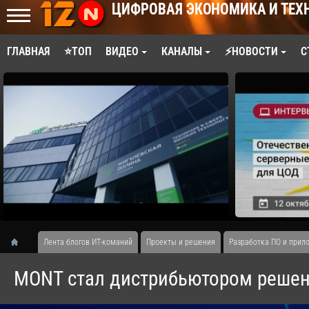
ЦИФРОВАЯ ЭКОНОМИКА И ТЕХ
ГЛАВНАЯ
⭐ТОП
ВИДЕО
КАНАЛЫ
⚡НОВОСТИ
С
Лента блогов ИТ-команий
Проекты и решения
Разработка ПО и прил
MONT стал дистрибьютором реше