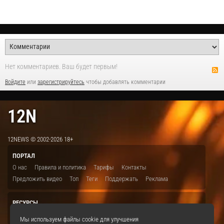
Нет комментариев. Ваш будет первым!
Войдите
или
зарегистрируйтесь
чтобы добавлять комментарии
12N
12NEWS © 2002-2026 18+
ПОРТАЛ
О нас
Правила и политика
Тарифы
Контакты
Предложить видео
Топ
Теги
Поддержать
Реклама
РЕСУРСЫ
ITBION.RU
12N.RU
EDU.12N
SMART.12N
12NEWS.RU
Мы используем файлы cookie для улучшения