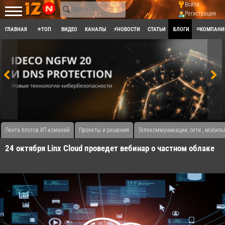
Войти
Регистрация
ГЛАВНАЯ
⭐ТОП
ВИДЕО
КАНАЛЫ
⚡НОВОСТИ
СТАТЬИ
БЛОГИ
◽КОМПАНИ
Лента блогов ИТ-команий
Проекты и решения
Телекоммуникации, сети , мобиль
24 октября Linx Cloud проведет вебинар о частном облаке