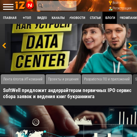
Войти
Регистрация
ГЛАВНАЯ
⭐ТОП
ВИДЕО
КАНАЛЫ
⚡НОВОСТИ
СТАТЬИ
БЛОГИ
◽КОМПАНИ
Лента блогов ИТ-команий
Проекты и решения
Разработка ПО и приложений
S
SoftWell предложит андеррайтерам первичных IPO сервис
сбора заявок и ведения книг букраннинга