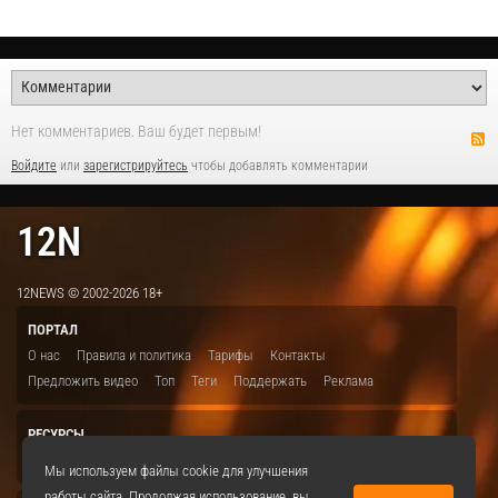
Нет комментариев. Ваш будет первым!
Войдите
или
зарегистрируйтесь
чтобы добавлять комментарии
12N
12NEWS © 2002-2026 18+
ПОРТАЛ
О нас
Правила и политика
Тарифы
Контакты
Предложить видео
Топ
Теги
Поддержать
Реклама
РЕСУРСЫ
ITBION.RU
12N.RU
EDU.12N
SMART.12N
12NEWS.RU
Мы используем файлы cookie для улучшения
работы сайта. Продолжая использование, вы