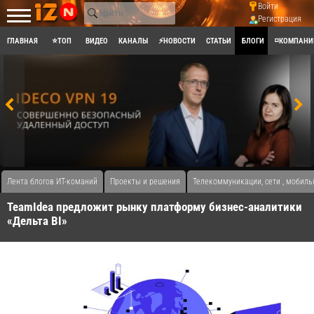
Войти
Регистрация
ГЛАВНАЯ
⭐ТОП
ВИДЕО
КАНАЛЫ
⚡НОВОСТИ
СТАТЬИ
БЛОГИ
◽КОМПАНИ
Лента блогов ИТ-команий
Проекты и решения
Телекоммуникации, сети , мобиль
TeamIdea предложит рынку платформу бизнес-аналитики
«Дельта BI»