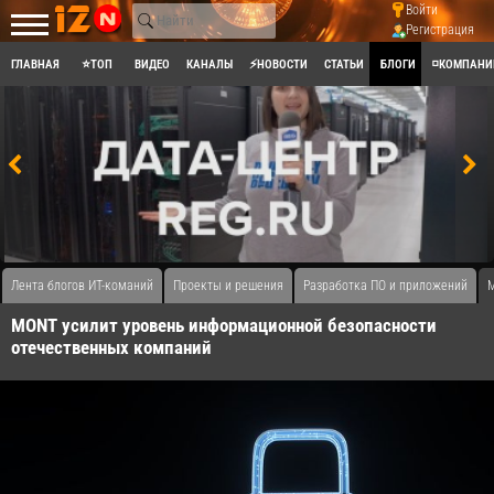
Войти
Регистрация
ГЛАВНАЯ
⭐ТОП
ВИДЕО
КАНАЛЫ
⚡НОВОСТИ
СТАТЬИ
БЛОГИ
◽КОМПАНИ
Лента блогов ИТ-команий
Проекты и решения
Разработка ПО и приложений
M
MONT усилит уровень информационной безопасности
отечественных компаний