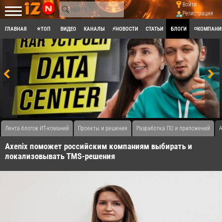
Войти
Регистрация
ГЛАВНАЯ
⭐ТОП
ВИДЕО
КАНАЛЫ
⚡НОВОСТИ
СТАТЬИ
БЛОГИ
◽КОМПАНИ
Лента блогов ИТ-команий
Проекты и решения
Разработка ПО и приложений
A
Axenix поможет российским компаниям выбирать и
локализовывать TMS-решения