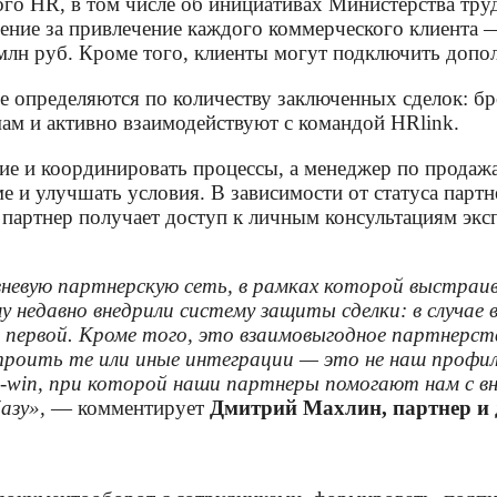
ного HR, в том числе об инициативах Министерства тру
ение за привлечение каждого коммерческого клиента 
 млн руб. Кроме того, клиенты могут подключить допол
е определяются по количеству заключенных сделок: бр
м и активно взаимодействуют с командой HRlink.
вие и координировать процессы, а менеджер по прода
ме и улучшать условия. В зависимости от статуса пар
, партнер получает доступ к личным консультациям эк
евую партнерскую сеть, в рамках которой выстраи
 недавно внедрили систему защиты сделки: в случае 
 первой. Кроме того, это взаимовыгодное партнерств
оить те или иные интеграции — это не наш профил
-win, при которой наши партнеры помогают нам с в
азу»,
— комментирует
Дмитрий Махлин, партнер и 