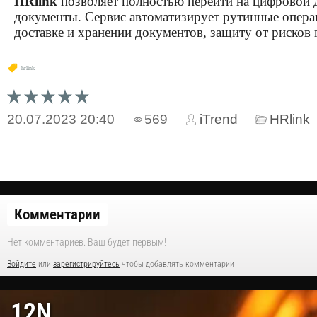
HRlink
позволяет полностью перейти на цифровой 
документы. Сервис автоматизирует рутинные опера
доставке и хранении документов, защиту от рисков
hrlink
20.07.2023
20:40
569
iTrend
HRlink
Комментарии
Нет комментариев. Ваш будет первым!
Войдите
или
зарегистрируйтесь
чтобы добавлять комментарии
12N