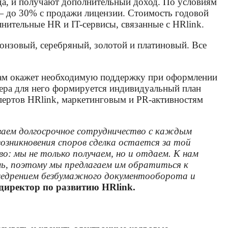
да, и получают дополнительный̆ доход. По условиям
— до 30% с продажи лицензии. Стоимость годовой
нительные HR и IT-сервисы, связанные с HRlink.
онзовый, серебряный, золотой и платиновый. Все
жам окажет необходимую поддержку при оформлении
тнера для него формируется индивидуальный план
спертов HRlink, маркетинговым и PR-активностям
ваем долгосрочное сотрудничество с каждым
возникновения споров сделка остается за той
о: мы не только получаем, но и отдаем. К нам
ь, поэтому мы предлагаем им обратиться к
недрением безбумажного документооборота и
директор по развитию HRlink.