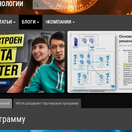
НОЛОГИИ
ТАТЬИ
БЛОГИ
◽КОМПАНИИ
ожений
HRlink расширяет партнерскую программу
ограмму