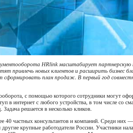
кументооборота HRlink масштабирует партнерскую п
отят привлечь новых клиентов и расширить бизнес б
ет сформировать план продаж. В первый год совмес
ооборота, с помощью которого сотрудники могут офо
туп в интернет с любого устройства, в том числе со см
. Задача решается в несколько кликов.
лее 40 частных консультантов и компаний. Среди ни
a и другие крупные работодатели России. Участники н