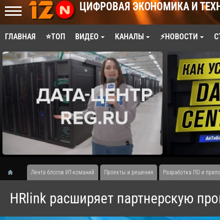
ЦИФРОВАЯ ЭКОНОМИКА И ТЕХ
ГЛАВНАЯ
⭐ТОП
ВИДЕО
КАНАЛЫ
⚡НОВОСТИ
С
Лента блогов ИТ-команий
Проекты и решения
Разработка ПО и прил
HRlink расширяет партнерскую пр