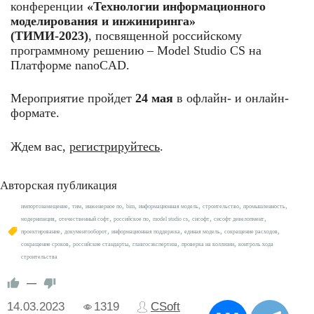
конференции
«Технологии информационного
моделирования и инжиниринга»
(ТИМИ-2023)
, посвященной российскому
программному решению – Model Studio CS на
Платформе nanoCAD.
Мероприятие пройдет
24 мая
в офлайн- и онлайн-
формате.
Ждем вас,
регистрируйтесь
.
Авторская публикация
,
,
,
,
,
,
,
импортозамещение
тим
инженерное по
bim
информационная модель
строительство
промышленность
,
,
,
,
,
,
модернизация
отечественный софт
российское по
model studio cs
сисофт
сисофт девелопмент
,
,
,
,
,
проектирование
документооборот
информационная поддержка
единая модель
сокращение расходов
,
,
,
,
сокращение сроков
российские стандарты
главгосэкспертиза
проверка на коллизии
контроль хода
строительства
—
14.03.2023
1319
CSoft