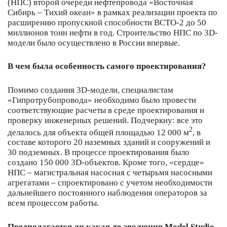
(НПС) второй очереди нефтепровода «Восточная
Сибирь – Тихий океан» в рамках реализации проекта по
расширению пропускной способности ВСТО-2 до 50
миллионов тонн нефти в год. Строительство НПС по 3D-
модели было осуществлено в России впервые.
В чем была особенность самого проектирования?
Помимо создания 3D-модели, специалистам
«Гипротрубопровода» необходимо было провести
соответствующие расчеты в среде проектирования и
проверку инженерных решений. Подчеркну: все это
2
делалось для объекта общей площадью 12 000 м
, в
составе которого 20 наземных зданий и сооружений и
30 подземных. В процессе проектирования было
создано 150 000 3D-объектов. Кроме того, «сердце»
НПС – магистральная насосная с четырьмя насосными
агрегатами – спроектировано с учетом необходимости
дальнейшего постоянного наблюдения операторов за
всем процессом работы.
Предполагается ли какая-то эволюция
Model
Studio