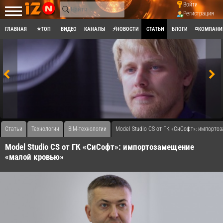
Войти
Регистрация
ГЛАВНАЯ
⭐ТОП
ВИДЕО
КАНАЛЫ
⚡НОВОСТИ
СТАТЬИ
БЛОГИ
◽КОМПАНИ
Статьи
Технологии
BIM-технологии
Model Studio CS от ГК «СиСофт»: импорт
Model Studio CS от ГК «СиСофт»: импортозамещение
«малой кровью»