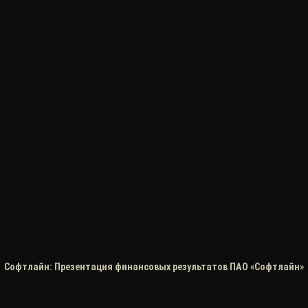
Софтлайн: Презентация финансовых результатов ПАО «Софтлайн»
за 1-й квартал 2026 года - видео